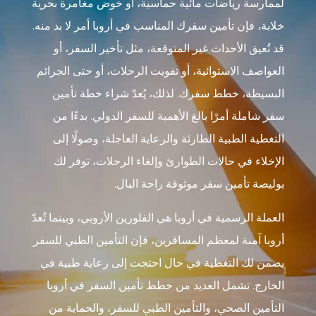
لممارسة رياضات مائية حماسية، أو خوض مغامرة بحرية
خلابة، فإن تأمين سفرك المناسب في أروبا أمر لا بد منه.
قد تُعيق الأحداث غير المتوقعة، مثل تأخير السفر، أو
العواصف الاستوائية، أو تفويت الرحلات، أو حتى الجرائم
البسيطة، خطط سفرك. لذلك، يُعدّ شراء خطة تأمين
سفر شاملة أمرًا بالغ الأهمية للسفر الدولي. بدءًا من
التغطية الطبية الطارئة والرعاية العاجلة، وصولًا إلى
الإخلاء في حالات الطوارئ وإلغاء الرحلات، توفر لك
بوليصة تأمين سفر موثوقة راحة البال.
العملة الرسمية في أروبا هي الفلورين الأروبي، وبينما تُعدّ
أروبا آمنة لمعظم المسافرين، فإن التأمين الطبي للسفر
يضمن لك التغطية في حال احتجت إلى رعاية طبية في
الخارج. تشمل العديد من خطط تأمين السفر في أروبا
التأمين الصحي، والتأمين الطبي للسفر، والحماية من