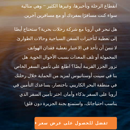
انقطاع الرحلة وتأخيرها، وغيرها الكثير – وهي مثالية
سواء كنت مسافرًا بمفردك أو مع مسافرين آخرين.
هل تبحر في أروبا مع شركة رحلات بحرية؟ ستحتاج أيضًا
إلى تغطية لتأخيرات السفن السياحية وحالات الطوارئ.
لا تنسَ أن تأخذ في الاعتبار تغطية فقدان الهواتف
المحمولة أو تلف المعدات بسبب الأحوال الجوية. هل
تزور الجزر القريبة أيضًا؟ اطلع على تأمين السفر الخاص
بنا في سينت أوستاتيوس لمزيد من الحماية خلال رحلتك
في منطقة البحر الكاريبي. باختصار، يساعدك التأمين في
أروبا على السفر بذكاء وأمان. اختر تأمين السفر الذي
يناسب احتياجاتك، واستمتع بجنة الجزيرة دون قلق!
تفضل للحصول على عرض سعر