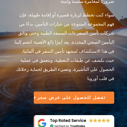
ضروريًا لمغامرة سلسة وآمنة.
سواء كنت تخطط لزيارة قصيرة أو إقامة طويلة، فإن
فهم المجموعة المتنوعة من خيارات التأمين، بدءًا من
شركات تأمين السفر ذات السمعة الطيبة وحتى وثائق
التأمين الصحي المحددة، يعد أمرًا بالغ الأهمية. انضم إلينا
في هذا الاستكشاف لمشهد تأمين السفر في ألمانيا،
حيث نكشف عن طبقات التغطية، ونتعمق في عملية
الحصول على التأشيرة، ونضيء الطريق لحماية رحلاتك
في قلب أوروبا.
تفضل للحصول على عرض سعر