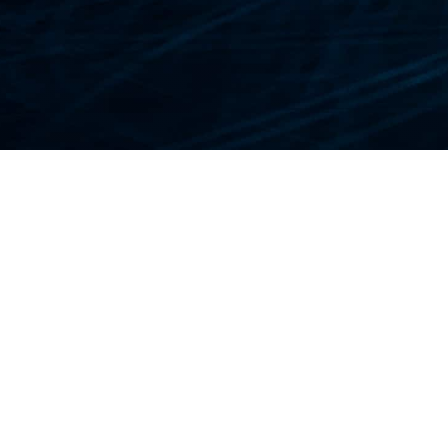
ين السفر تغطية التكاليف الطبية، بما في ذلك
 النفقات غير القابلة للاسترداد.
لعناصر المفقودة أو المسروقة، مما يضمن راحة
ميك من الحوادث خلال هذه التجارب.