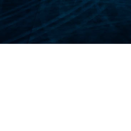
بيا؟
يا أمرًا لا غنى عنه:
اية الصحية الجيدة محدودًا، خاصة في المناطق النائية. يضمن لك تأم
 أو الأحداث غير المتوقعة إلى تعطيل خططك. يساعد التأمين على استرداد
 المستندات الأساسية والأشياء الثمينة؟ يوفر التأمين تعويضًا عن ا
صحراء أو المشاركة في أنشطة مغامرات أخرى؟ التغطية المتخصصة تح