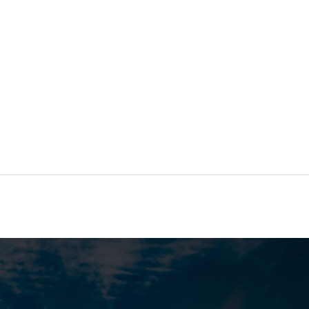
نة عظيمة مليئة بالممرات الضيقة والأزقة المغطاة والأسواق
الآثار اليونانية والرومانية وقصر المنار الملكي وحدائق
رفيهي.