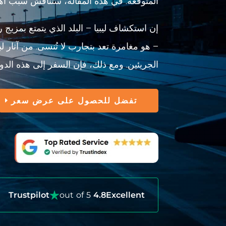
المتوقعة. في هذه المقالة، سنناقش سبب أهم
إن استكشاف ليبيا – البلد الذي يتمتع بمزيج ر
– هو مغامرة تعد بتجارب لا تُنسى. من آثار 
الجريئين. ومع ذلك، فإن السفر إلى هذه الدول
تفضل للحصول على عرض سعر
Trustpilot
out of 5
4.8
Excellent