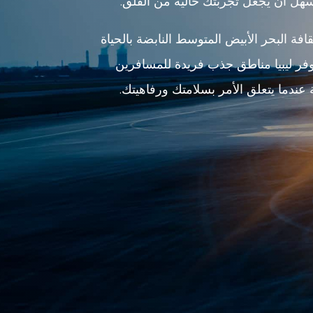
سهل أن يجعل تجربتك خالية من القلق.
فة البحر الأبيض المتوسط ​​النابضة بالحياة
توفر ليبيا مناطق جذب فريدة للمسافرين
 عندما يتعلق الأمر بسلامتك ورفاهيتك.