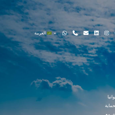
العربية
انيا
حماية
ة، مع