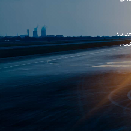
اث غير متوقعة قد تنشأ أثناء رحلتك. بغض النظر عن الغرض من رحلتك، فإن اختيار So Easy
 تُنسى