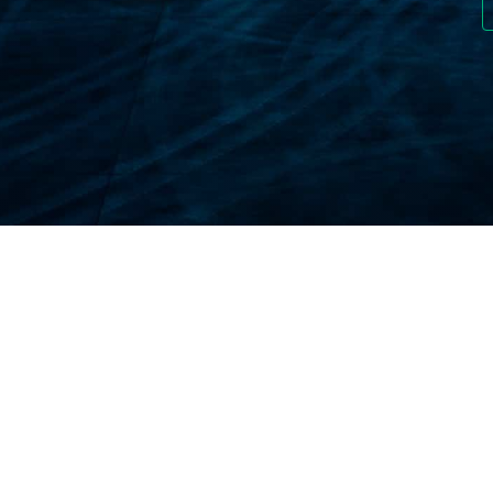
واني؟
 المخاطر. سواء كان الأمر يتعلق بإلغاء رحلة طيران، أو حالات طوار
اقف غير المتوقعة.
لمسافرين من بلدان معينة تأمين سفر صالح عند زيارة ليتوانيا. حتى ل
ة أثناء رحلتك.