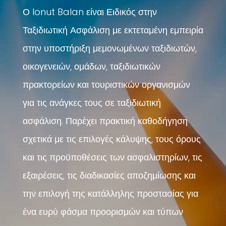
Ο Ionut Balan είναι Ειδικός στην
Ταξιδιωτική Ασφάλιση με εκτεταμένη εμπειρία
στην υποστήριξη μεμονωμένων ταξιδιωτών,
οικογενειών, ομάδων, ταξιδιωτικών
πρακτορείων και τουριστικών οργανισμών
για τις ανάγκες τους σε ταξιδιωτική
ασφάλιση. Παρέχει πρακτική καθοδήγηση
σχετικά με τις επιλογές κάλυψης, τους όρους
και τις προϋποθέσεις των ασφαλιστηρίων, τις
εξαιρέσεις, τις διαδικασίες αποζημίωσης και
την επιλογή της κατάλληλης προστασίας για
ένα ευρύ φάσμα προορισμών και τύπων