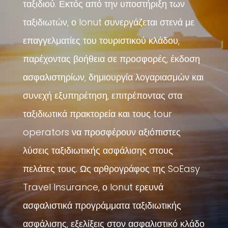
ταξιδιού. Εκτός από την υποστήριξη των
ταξιδιωτών, ο Ionut συνεργάζεται στενά με
επαγγελματίες του τουριστικού κλάδου,
παρέχοντας βοήθεια σε προσφορές, έκδοση
ασφαλιστηρίων, δημιουργία λογαριασμών και
συνεχή εξυπηρέτηση, επιτρέποντας στα
ταξιδιωτικά πρακτορεία και τους tour
operators να προσφέρουν αξιόπιστες
λύσεις ταξιδιωτικής ασφάλισης στους
πελάτες τους. Ως αρθρογράφος της SoEasy
Travel Insurance, ο Ionut ερευνά
ασφαλιστικά προγράμματα ταξιδιωτικής
ασφάλισης, εξελίξεις στον ασφαλιστικό κλάδο