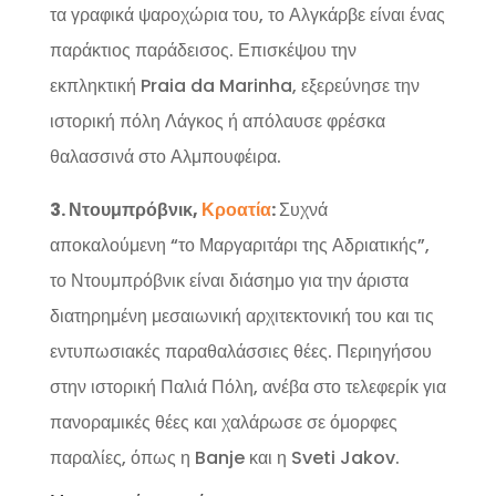
τα γραφικά ψαροχώρια του, το Αλγκάρβε είναι ένας
παράκτιος παράδεισος. Επισκέψου την
εκπληκτική Praia da Marinha, εξερεύνησε την
ιστορική πόλη Λάγκος ή απόλαυσε φρέσκα
θαλασσινά στο Αλμπουφέιρα.
3. Ντουμπρόβνικ,
Κροατία
:
Συχνά
αποκαλούμενη “το Μαργαριτάρι της Αδριατικής”,
το Ντουμπρόβνικ είναι διάσημο για την άριστα
διατηρημένη μεσαιωνική αρχιτεκτονική του και τις
εντυπωσιακές παραθαλάσσιες θέες. Περιηγήσου
στην ιστορική Παλιά Πόλη, ανέβα στο τελεφερίκ για
πανοραμικές θέες και χαλάρωσε σε όμορφες
παραλίες, όπως η Banje και η Sveti Jakov.