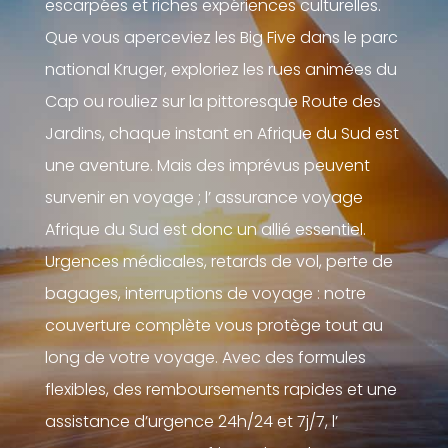
escarpées et riches expériences culturelles.
Que vous aperceviez les Big Five dans le parc
national Kruger, exploriez les rues animées du
Cap ou rouliez sur la pittoresque Route des
Jardins, chaque instant en Afrique du Sud est
une aventure. Mais des imprévus peuvent
survenir en voyage ; l’ assurance voyage
Afrique du Sud est donc un allié essentiel.
Urgences médicales, retards de vol, perte de
bagages, interruptions de voyage : notre
couverture complète vous protège tout au
long de votre voyage. Avec des formules
flexibles, des remboursements rapides et une
assistance d’urgence 24h/24 et 7j/7, l’