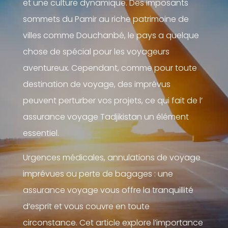
et une culture dynamique. Des imposants
sommets du Pamir au riche patrimoine de
villes comme Douchanbé, le pays a quelque
chose de spécial pour les voyageurs
aventureux. Cependant, comme pour toute
destination de voyage, des imprévus
peuvent perturber vos projets, ce qui fait de l’
assurance voyage Tadjikistan un élément
essentiel.
Urgences médicales, annulations de voyage
imprévues ou perte de bagages : une
assurance voyage vous offre la tranquillité
d’esprit et vous couvre en toute
circonstance. Cet article explore l’importance