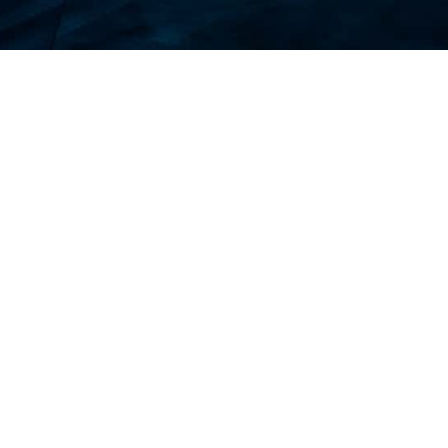
POURQUOI AVEZ-VOUS BESOIN
D’UNE ASSURANCE VOYAGE POUR
LE TADJIKISTAN ?
Un voyage au Tadjikistan exige une
planification minutieuse, notamment en
raison des conditions particulières du pays.
Voici pourquoi une assurance voyage est
essentielle pour votre voyage :
Restrictions en matière de soins de
santé :
Bien que Douchanbé dispose
d’hôpitaux et de cliniques, les installations
médicales peuvent être limitées dans les
zones plus reculées ou montagneuses. En