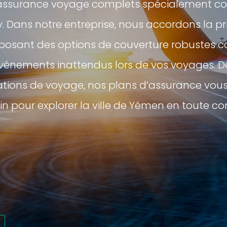
’assurance voyage complets spécialement c
 Dans notre entreprise, nous accordons la pri
proposant des options de couverture robustes 
événements inattendus lors de vos voyages. D
ions de voyage, nos plans d’assurance vous 
n pour explorer la ville de Yémen en toute co