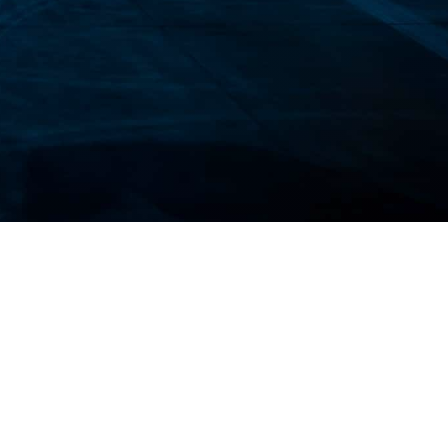
s événements imprévus pouvant survenir