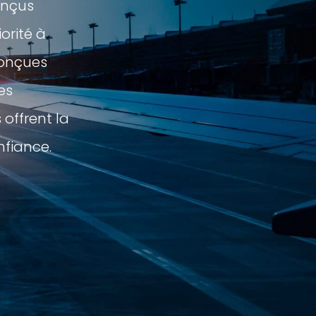
onçus
orité à
conçues
es
offrent la
nfiance.