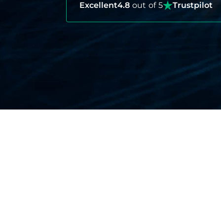
Excellent
4.8
out of 5
Trustpilot
COMPRENDRE LES BASES DE
L’assurance voyage est une police d’a
pendant votre voyage.
Types de couverture offerts :