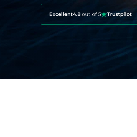
Excellent
4.8
out of 5
Trustpilot
安心のための包括的な補償
So Easy 旅行保険は、旅行のあらゆる
医療上の緊急事態:
ボネール島の有名なサ
故が発生する可能性があります。起こる。 
旅行のキャンセルまたは中断:
人生は予測