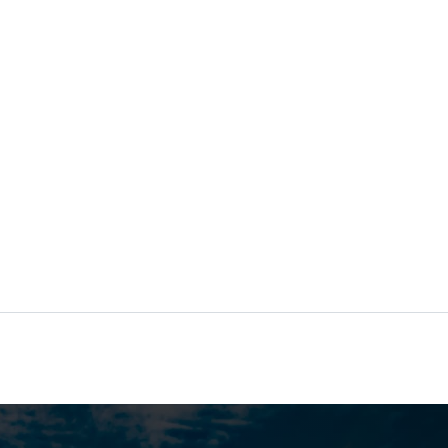
ル島の北西部にある国立公園および生態保護区です。
ネール島の約 5 分の 1 をカバーします。
、サボテンで装飾され、黒いごつごつした火山の崖と
景を提供します。ここでは、公園内の古いプランテー
ともできます。熱帯魚やウミガメがたくさん生息する
シュノーケルをご持参ください。