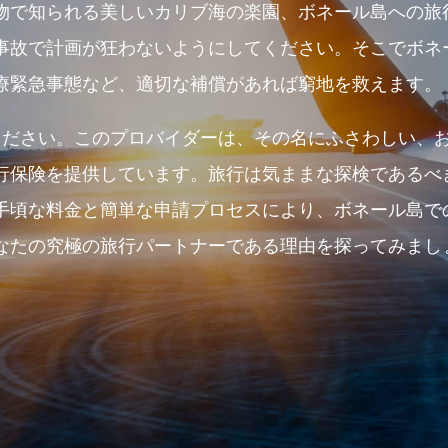
物で知られる美しいカリブ海の楽園、ボネール島への旅
事故で計画が狂わないようにしてください。そこでボネ
療緊急事態など、適切な補償があれば窮地を救えます。
nce をご利用ください。このプロバイダーは、その名にふさわ
保険を提供しています。旅行は気ままな探検であるべきです
手頃な料金と簡単な申請プロセスにより、ボネール島で
なたの究極の旅行パートナーである理由を探ってみまし