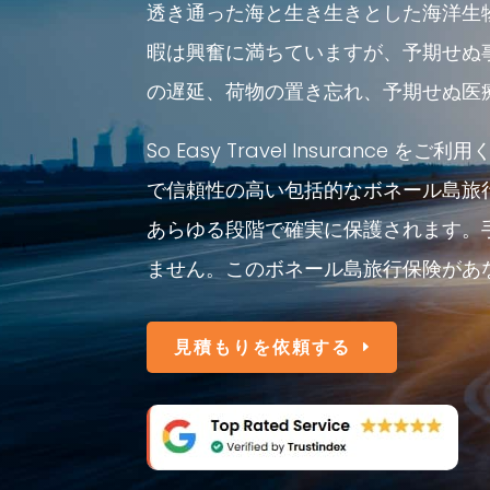
透き通った海と生き生きとした海洋生
暇は興奮に満ちていますが、予期せぬ
の遅延、荷物の置き忘れ、予期せぬ医
So Easy Travel Insura
で信頼性の高い包括的なボネール島旅行
あらゆる段階で確実に保護されます。
ません。このボネール島旅行保険があ
見積もりを依頼する