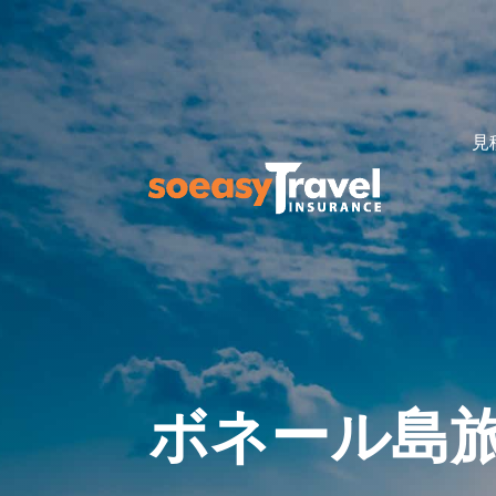
見
ボネール島