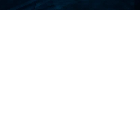
当社の旅行保険の主な特徴
医療補償
: フィリピン滞在中の入院、治療、必
要な薬などの医療緊急事態に対する補償。
旅行のキャンセルとキャンセル中断
: 病気、怪
我、予期せぬ出来事などの補償対象の理由によ
り旅行がキャンセルまたは中断された場合の、
返金不可の出費の払い戻し。
< /li>
手荷物補償
: 旅行に必要な書類や個人の持ち物
を含む手荷物の紛失、盗難、または破損に対す
る補償。< /スパン>
緊急支援
: 医療搬送、法的支援、緊急支援など
の緊急サービスへの年中無休のアクセス旅行の
手配。
個人賠償責任
: 滞在中に他人に怪我を負わせた
り、物に損害を与えたりした責任を問われた場