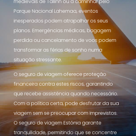
medievais de Tallinn ou a caminhar pelo
Parque Nacional Lahemaa, eventos
inesperados podem atrapalhar os seus
planos. Emergências médicas, bagagem
perdida ou cancelamento de voos podem
transformar as férias de sonho numa
situação stressante.
O seguro de viagem oferece proteção
financeira contra estes riscos, garantindo
que recebe assistência quando necessário.
Com a política certa, pode desfrutar da sua
viagem sem se preocupar com imprevistos.
O seguro de viagem Estónia garante
tranquilidade, permitindo que se concentre