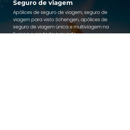
Seguro de viagem
Apólices de seguro de viagem, seguro de
viagem para visto Schengen, apólices de
seguro de viagem única e multiviagem na
Europa e em todo o mundo.
ENTRADA PARA AGENTES
Excellent
4.8
out of 5
Trustpilot