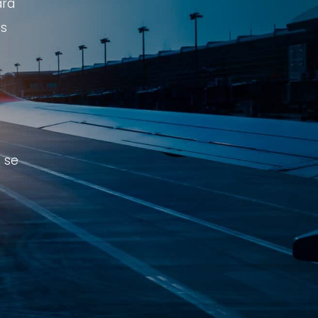
ara
os
a
a se