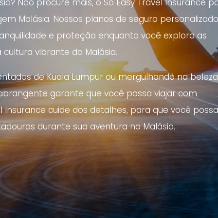
ia? Não procure mais, o So Easy Travel Insurance p
gem Malásia. Nossos planos de seguro personalizad
ranquilidade e proteção enquanto você explora as
a cultura vibrante da Malásia.
mentadas de Kuala Lumpur ou mergulhando na belez
 abrangente garante que você possa viajar com
el Insurance cuide dos detalhes, para que você poss
adouras durante sua aventura na Malásia.