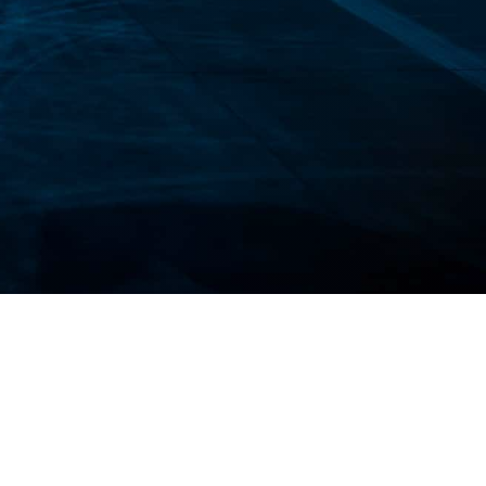
ue podem atrapalhar sua viagem. Voos
érias dos sonhos em uma experiência