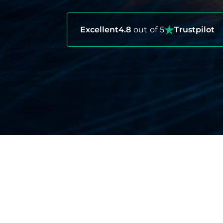
Excellent
4.8
out of 5
Trustpilot
Por que o seguro viag
Não importa quão cuidadosamente voc
atrasados, emergências médicas ou 