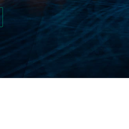
em é essencial para a Malásia?
ê planeje, sempre há fatores além do seu controle q
até mesmo bagagem perdida podem transformar as f