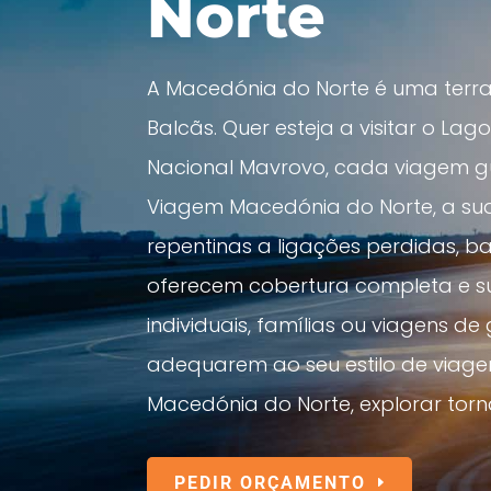
Norte
A Macedónia do Norte é uma terra
Balcãs. Quer esteja a visitar o La
Nacional Mavrovo, cada viagem gu
Viagem Macedónia do Norte, a sua
repentinas a ligações perdidas, 
oferecem cobertura completa e sup
individuais, famílias ou viagens 
adequarem ao seu estilo de viage
Macedónia do Norte, explorar torna
PEDIR ORÇAMENTO