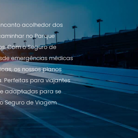
encanto acolhedor dos
a caminhar no Parque
cos. Com o Seguro de
Desde emergências médicas
icas, os nossos planos
 Perfeitas para viajantes
ar e adaptadas para se
m o Seguro de Viagem