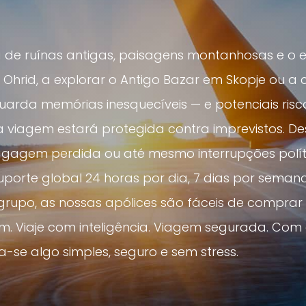
 de ruínas antigas, paisagens montanhosas e o 
go Ohrid, a explorar o Antigo Bazar em Skopje ou 
arda memórias inesquecíveis — e potenciais ris
 viagem estará protegida contra imprevistos. 
bagagem perdida ou até mesmo interrupções polít
orte global 24 horas por dia, 7 dias por semana.
de grupo, as nossas apólices são fáceis de compr
m. Viaje com inteligência. Viagem segurada. Co
-se algo simples, seguro e sem stress.