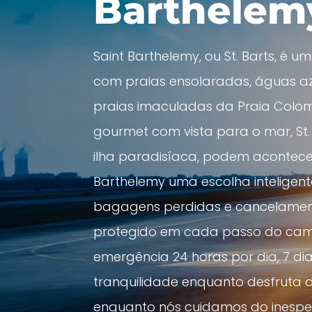
Barthelem
Saint Barthelemy, ou St. Barts, é 
com praias ensolaradas, águas azu
praias imaculadas da Praia Colom
gourmet com vista para o mar, St.
ilha paradisíaca, podem acontece
Barthelemy uma escolha inteligent
bagagens perdidas e cancelamen
protegido em cada passo do caminho
emergência 24 horas por dia, 7 d
tranquilidade enquanto desfruta d
enquanto nós cuidamos do inespe