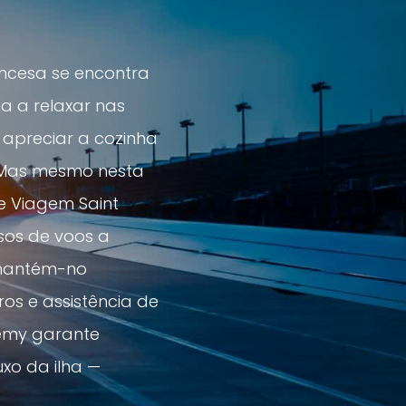
rancesa se encontra
a a relaxar nas
 apreciar a cozinha
. Mas mesmo nesta
e Viagem Saint
sos de voos a
 mantém-no
ros e assistência de
lemy garante
xo da ilha —