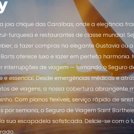
y
uma joia chique das Caraíbas, onde a elegância f
l-turquesa e restaurantes de classe mundial. Sej
bier, a fazer compras na elegante Gustavia ou a
 Barts oferece luxo e lazer em perfeita harmonia
r interrupções de viagem — tornando o Seguro d
e e essencial. Desde emergências médicas e atra
tos de viagens, a nossa cobertura abrangente
. Com planos flexíveis, serviço rápido de sinist
ias por semana, o Seguro de Viagem Saint Barthe
a sua escapadela sofisticada. Delicie-se com o lu
rado.