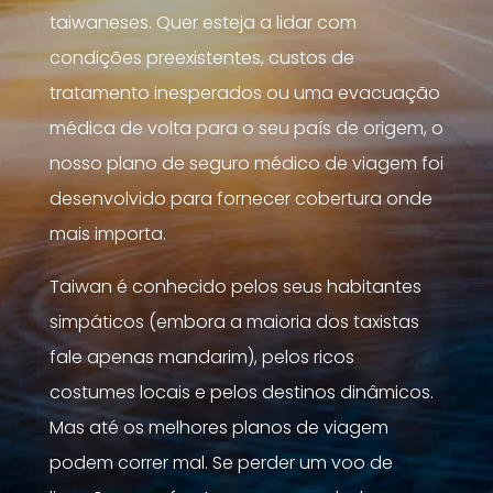
taiwaneses. Quer esteja a lidar com
condições preexistentes, custos de
tratamento inesperados ou uma evacuação
médica de volta para o seu país de origem, o
nosso plano de seguro médico de viagem foi
desenvolvido para fornecer cobertura onde
mais importa.
Taiwan é conhecido pelos seus habitantes
simpáticos (embora a maioria dos taxistas
fale apenas mandarim), pelos ricos
costumes locais e pelos destinos dinâmicos.
Mas até os melhores planos de viagem
podem correr mal. Se perder um voo de