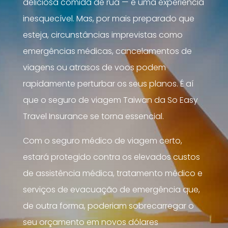
deliciosa comida de rua — é uma experiência
inesquecível. Mas, por mais preparado que
esteja, circunstâncias imprevistas como
emergências médicas, cancelamentos de
viagens ou atrasos de voos podem
rapidamente perturbar os seus planos. É aí
que o seguro de viagem Taiwan da So Easy
Travel Insurance se torna essencial.
Com o seguro médico de viagem certo,
estará protegido contra os elevados custos
de assistência médica, tratamento médico e
serviços de evacuação de emergência que,
de outra forma, poderiam sobrecarregar o
seu orçamento em novos dólares