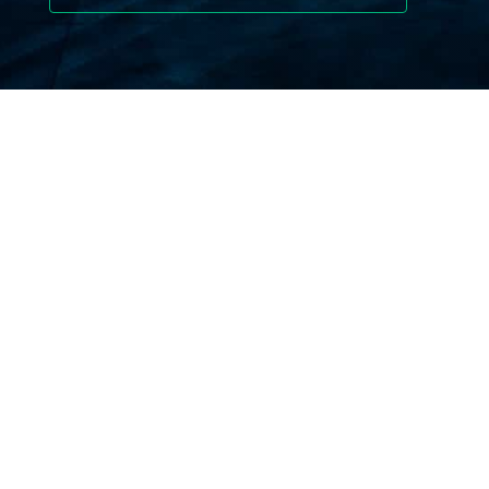
O QUE COBRE O SEGURO DE
VIAGEM TURQUEMENISTÃO?
Uma apólice de seguro de viagem
Turquemenistão deve incluir diversas áreas
de cobertura importantes para o proteger
durante a sua viagem:
Despesas médicas e Hospitalização:
Abrange consultas médicas,
internamentos hospitalares e tratamentos
de urgência.
Evacuação de emergência e
Repatriamento:
se for necessário