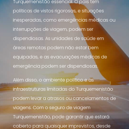
Turquemenistão essencial. O país tem
políticas de vistos rigorosas, e situações
inesperadas, como emergências médicas ou
interrupções de viagem, podem ser
dispendiosas. As unidades de saúde em
áreas remotas podem não estar bem
equipadas, e as evacuações médicas de
emergência podem ser dispendiosas.
Além disso, o ambiente político e as
infraestruturas limitadas do Turquemenistão
podem levar a atrasos ou cancelamentos de
viagens. Com o seguro de viagem
Turquemenistão, pode garantir que estará
coberto para quaisquer imprevistos, desde