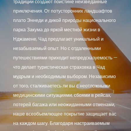
традиции создают поистине неизведанные
приключения. От потусторонних ландшафтов
плато Эннеди и дикой природы национального
парка Закума до яркой местной жизни в
Нджамене, Чад предлагает уникальный и
незабываемый опыт. Но с отдаленными
путешествиями приходит непредсказуемость —
что делает туристическая страховка в Чад
мудрым и необходимым выбором. Независимо
от того, сталкиваетесь ли вы с неотложными
медицинскими ситуациями, сбоями в рейсах,
потерей багажа или неожиданными отменами,
наше всеобъемлющее покрытие защищает вас
на каждом шагу. Благодаря настраиваемым