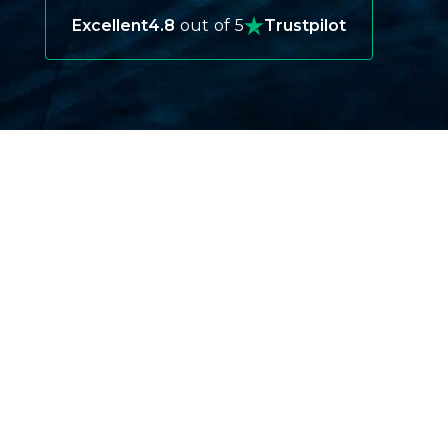
Excellent
4.8
out of 5
Trustpilot
ЗАЧЕМ ВАМ НУЖНА
ТУРИСТИЧЕСКАЯ СТРАХОВКА В
ЧАД?
Защита вашего здоровья за границей
Медицинская помощь в Чаде первоклассная,
но она может быть дорогостоящей для
туристов без страховки. Внезапная болезнь или
травма могут обернуться финансовым
бременем, если вы не готовы.
Покрытие непредвиденных задержек в
поездке