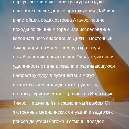
португальской и местной культуры создают
поистине неизведанные приключения. Дайвинг
в чистейших водах острова Атауро, пешие
походы по пышным горам или исследование
колониального очарования Дили – Восточный
Тимор дарит вам девственную красоту и
незабываемые впечатления. Однако, учитывая
удаленность от цивилизации и развивающуюся
инфраструктуру, в путешествии могут
возникнуть непредвиденные трудности,
поэтому туристическая страховка в Восточный
Тимор – разумный и незаменимый выбор. От
экстренных медицинских ситуаций и задержек
рейсов до утери багажа и отмены поездок –