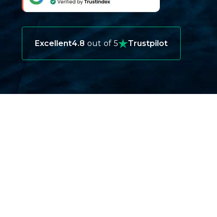
Excellent
4.8
out of 5
Trustpilot
ЗАЧЕМ ВАМ НУЖНА
ТУРИСТИЧЕСКАЯ СТРАХОВКА В
ВОСТОЧНЫЙ ТИМОР?
Защита вашего здоровья за границей
Медицинская помощь в Восточном Тиморе
первоклассная, но она может быть
дорогостоящей для туристов без страховки.
Внезапная болезнь или травма могут