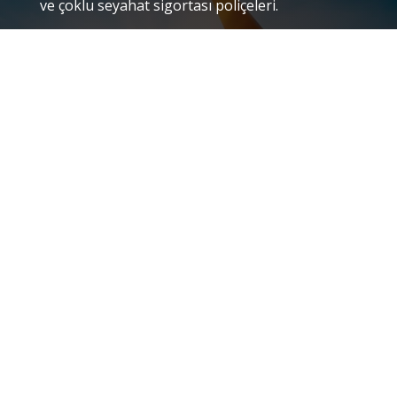
ve çoklu seyahat sigortası poliçeleri.
ACENTE GİRİŞİ
Excellent
4.8
out of 5
Trustpilot
COPYRIGHT © 2026 SO EASY TRAVEL
INSURANCE.
GIZLILIK POLITIKASI
I
HÜKÜM VE
ŞARTLAR