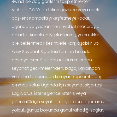
Bwindi’de dağ gorillerini takip etmekten
Victoria Gölü’nde tekne gezisine veya canlı
başkent Kampala’yı keşfetmeye kadar,
Uganda’ya yapılan her seyahat macerayla
doludur. Ancak en iyi planlanmış yolculuklar
bile beklenmedik kesintilerle karşılaşabilir. So
Easy Seyahat Sigortası tam da burada
devreye girer. Sizi tıbbi acil durumlardan,
seyahat gecikmelerinden, bagaj kaybından
ve daha fazlasından koruyan kapsamlı, satın
alınması kolay Uganda için seyahat sigortası
sağlıyoruz. İster eğlence, ister iş veya
gönüllülük için seyahat ediyor olun, sigortamız
yolculuğunuz boyunca gönül rahatlığı sağlar.