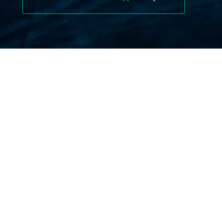
Uganda için Seyahat Sigortası
Neden Önemlidir?
Uganda unutulmaz deneyimler sunar—ancak
aynı zamanda güvenilir bir seyahat
sigortasına sahip olmayı zorunlu kılan riskler
de sunar.
Kampala dışındaki tıbbi tesisler sınırlı olabilir;
sigorta size özel hastanelere ve acil
tahliyeye erişim sağlar.
Goril izleme, yürüyüş veya Nil’de rafting gibi
aktivitelerden kaynaklanan yaralanmalar