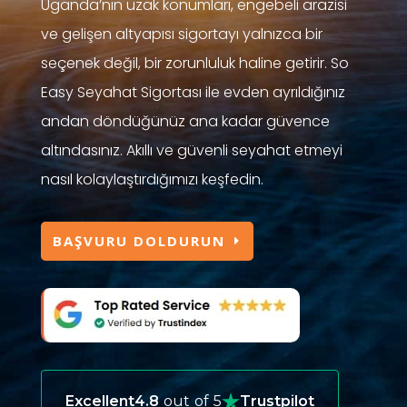
Uganda’nın uzak konumları, engebeli arazisi
ve gelişen altyapısı sigortayı yalnızca bir
seçenek değil, bir zorunluluk haline getirir. So
Easy Seyahat Sigortası ile evden ayrıldığınız
andan döndüğünüz ana kadar güvence
altındasınız. Akıllı ve güvenli seyahat etmeyi
nasıl kolaylaştırdığımızı keşfedin.
BAŞVURU DOLDURUN
Excellent
4.8
out of 5
Trustpilot