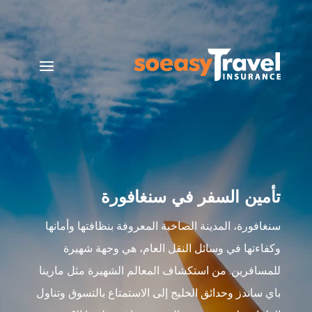
تأمين السفر في سنغافورة
سنغافورة، المدينة الصاخبة المعروفة بنظافتها وأمانها
وكفاءتها في وسائل النقل العام، هي وجهة شهيرة
للمسافرين. من استكشاف المعالم الشهيرة مثل مارينا
باي ساندز وحدائق الخليج إلى الاستمتاع بالتسوق وتناول