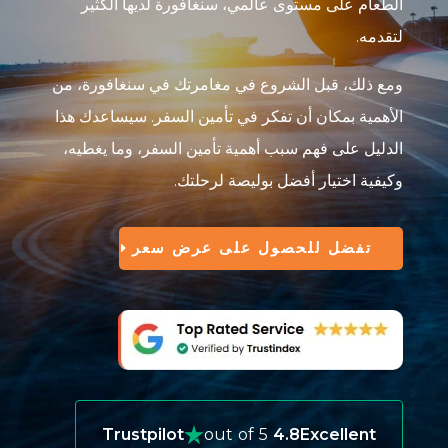
الطعام على مستوى عالمي، سنغافورة لديها الكثير
لتقدمه.
ومع ذلك، قبل الشروع في مغامرتك في سنغافورة، من
الأهمية بمكان أن تفكر في تأمين السفر. سيساعدك هذا
الدليل على فهم سبب أهمية تأمين السفر، وما يغطيه،
وكيفية اختيار أفضل بوليصة لرحلتك.
تفضل للحصول على عرض سعر
Trustpilot
out of 5
4.8
Excellent