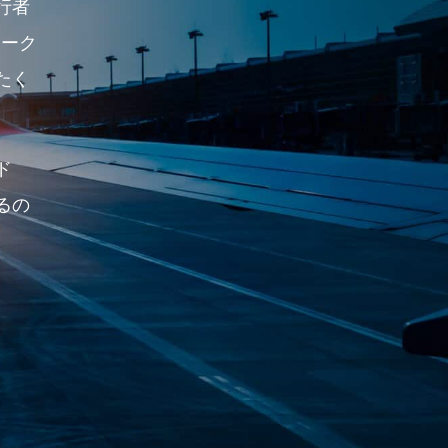
行者
マーク
たく
ド
るの