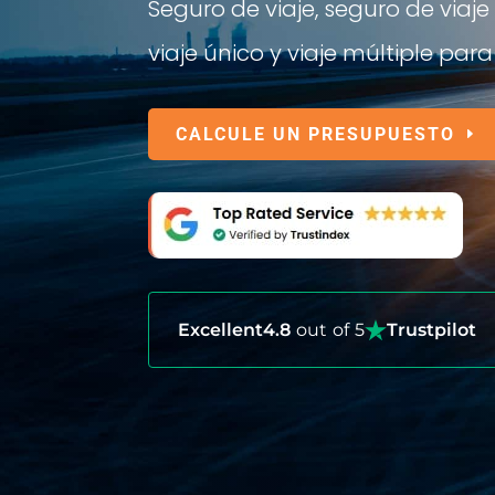
Seguro de viaje, seguro de viaj
viaje único y viaje múltiple pa
CALCULE UN PRESUPUESTO
Excellent
4.8
out of 5
Trustpilot