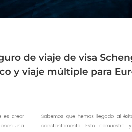
guro de viaje de visa Schen
co y viaje múltiple para Eu
e es crear
Sabemos que hemos llegado al éxito
cionen una
constantemente. Esto demuestra 