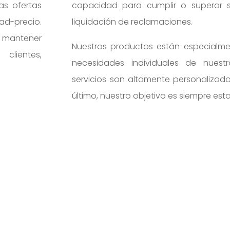
as ofertas
capacidad para cumplir o superar su
d-precio.
liquidación de reclamaciones.
y mantener
Nuestros productos están especialm
clientes,
necesidades individuales de nuestro
servicios son altamente personalizados
último, nuestro objetivo es siempre esta

Los sucesos inesperados