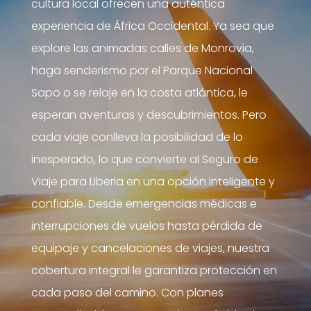
cultura local ofrecen una auténtica
experiencia de África Occidental. Ya sea que
explore las animadas calles de Monrovia,
haga senderismo por el Parque Nacional
Sapo o se relaje en la costa atlántica, le
esperan aventuras y descubrimientos. Pero
cada viaje conlleva la posibilidad de lo
inesperado, lo que convierte al Seguro de
Viaje para Liberia en una opción inteligente y
confiable. Desde emergencias médicas e
interrupciones de vuelos hasta pérdida de
equipaje y cancelaciones de viajes, nuestra
cobertura integral le garantiza protección en
cada paso del camino. Con planes