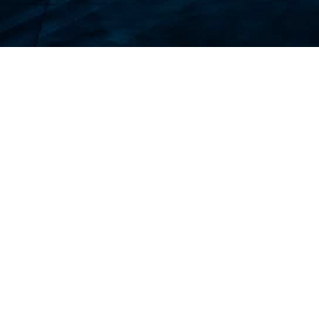
¿POR QUÉ NECESITAS UN SEGURO DE VI
Proteja su salud en el extranjero
La atención médica en Liberia es de primera
categoría, pero puede ser costosa para los
turistas sin seguro. Una enfermedad o lesión
repentina puede convertirse en una carga
financiera si no está preparado.
Cobertura ante retrasos de viaje
inesperados
Los retrasos y cancelaciones de vuelos
pueden afectar su itinerario y generar costos
adicionales. Un seguro de viaje ayuda a cubrir