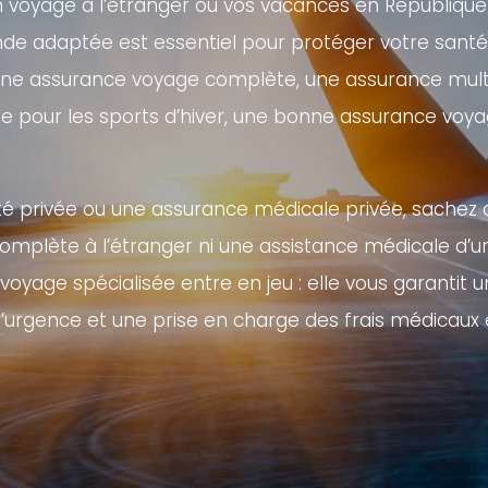
n voyage à l’étranger ou vos vacances en République 
nde adaptée est essentiel pour protéger votre santé,
 une assurance voyage complète, une assurance mul
e pour les sports d’hiver, une bonne assurance voya
té privée ou une assurance médicale privée, sachez q
complète à l’étranger ni une assistance médicale d’
voyage spécialisée entre en jeu : elle vous garantit 
’urgence et une prise en charge des frais médicaux 