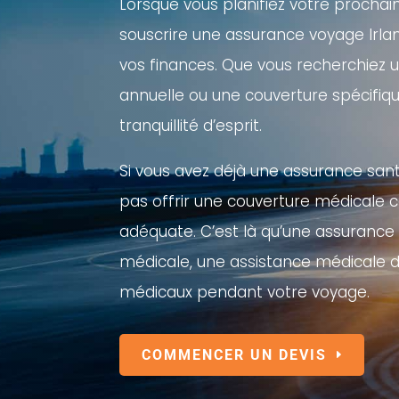
Lorsque vous planifiez votre prochai
souscrire une assurance voyage Irla
vos finances. Que vous recherchiez
annuelle ou une couverture spécifiqu
tranquillité d’esprit.
Si vous avez déjà une assurance san
pas offrir une couverture médicale 
adéquate. C’est là qu’une assurance 
médicale, une assistance médicale d
médicaux pendant votre voyage.
COMMENCER UN DEVIS