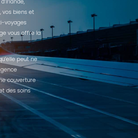
d’Irlande,
 vos biens et
ti-voyages
ge vous offre la
u’elle peut ne
urgence
une couverture
et des soins