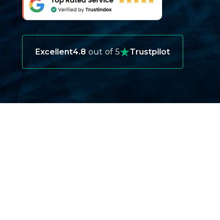
Excellent
4.8
out of 5
Trustpilot
POURQUOI AVEZ-VOUS BESOIN
D’UNE ASSURANCE VOYAGE
OUZBÉKISTAN ?
Voyager en Ouzbékistan offre une
expérience incroyable, mais une assurance
voyage est essentielle pour plusieurs raisons :
Urgences médicales :
Bien que
l’Ouzbékistan dispose d’hôpitaux dans les