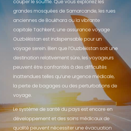
couper le souffle. Que vous exploriez les
grandes mosquées de Samarcande, les rues
anciennes de Boukhara ou la vibrante
capitale Tachkent, une assurance voyage
Ouzbékistan est indispensable pour un
voyage serein. Bien que l’Ouzbékistan soit une
destination relativement sûre, les voyageurs
peuvent être confrontés à des difficultés
inattendues telles qu’une urgence médicale,
la perte de bagages ou des perturbations de
voyage.
Le système de santé du pays est encore en
développement et des soins médicaux de
qualité peuvent nécessiter une évacuation