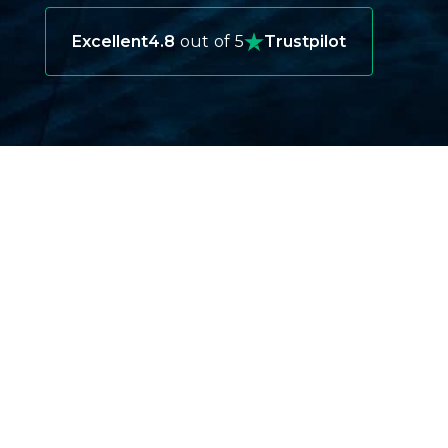
Excellent
4.8
out of 5
Trustpilot
ΓΙΑΤΊ ΧΡΕΙΆΖΕΣΤΕ ΤΑΞΙΔΙΩΤΙΚΉ
ΑΣΦΆΛΙΣΗ ΓΙΑ ΟΥΖΜΠΕΚΙΣΤΆΝ;
Το ταξίδι στο Ουζμπεκιστάν προσφέρει μια
απίστευτη εμπειρία, αλλά η ταξιδιωτική ασφάλιση
είναι απαραίτητη για διάφορους λόγους:
Επείγοντα ιατρικά περιστατικά:
Ενώ το
Ουζμπεκιστάν διαθέτει νοσοκομεία σε μεγάλες
πόλεις, οι αγροτικές περιοχές έχουν
περιορισμένες ιατρικές εγκαταστάσεις. Σε
σοβαρές περιπτώσεις, μπορεί να χρειαστεί