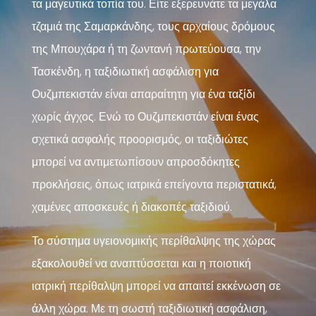
τα μαγευτικά τοπία του. Είτε εξερευνάτε τα μεγάλα
τζαμιά της Σαμαρκάνδης, τους αρχαίους δρόμους
της Μπουχάρα ή τη ζωντανή πρωτεύουσα, την
Τασκένδη, η ταξιδιωτική ασφάλιση για
Ουζμπεκιστάν είναι απαραίτητη για ένα ταξίδι
χωρίς άγχος. Ενώ το Ουζμπεκιστάν είναι ένας
σχετικά ασφαλής προορισμός, οι ταξιδιώτες
μπορεί να αντιμετωπίσουν απροσδόκητες
προκλήσεις, όπως ιατρικά επείγοντα περιστατικά,
χαμένες αποσκευές ή διακοπές ταξιδιού.
Το σύστημα υγειονομικής περίθαλψης της χώρας
εξακολουθεί να αναπτύσσεται και η ποιοτική
ιατρική περίθαλψη μπορεί να απαιτεί εκκένωση σε
άλλη χώρα. Με τη σωστή ταξιδιωτική ασφάλιση,