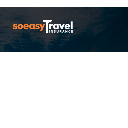
Ταξιδιωτική Ασφάλεια
Ασφάλεια Ταξιδιού, Ταξιδιωτική Ασφάλιση
για την έκδοση Βίζας Σένγκεν, Ασφαλιστήρια
Συμβόλαια Ενιαίου Ταξιδιού και Πολλών
Ταξιδιών στην Ευρώπη και Παγκόσμια.
ΕΙΣΟΔΟΣ ΜΕΛΟΥΣ