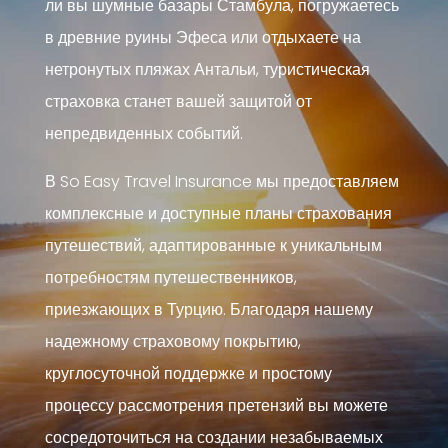
ли вы шумные базары Стамбула, погружаетесь
в древние руины Эфеса или отдыхаете на
нетронутых пляжах Антальи, туристическая
страховка станет вашей защитой от
непредвиденных событий.
В So Easy Travel Insurance мы предоставляем
комплексные и доступные планы страхования
путешествий, адаптированные к уникальным
потребностям путешественников,
приезжающих в Турцию. Благодаря нашему
надежному страховому покрытию,
круглосуточной поддержке и простому
процессу рассмотрения претензий вы можете
сосредоточиться на создании незабываемых