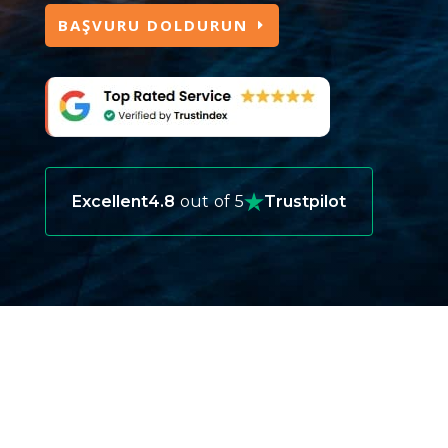
BAŞVURU DOLDURUN
Excellent
4.8
out of 5
Trustpilot
NEDEN TÜRKIYE IÇIN SEYAHAT
SIGORTASI İHTIYACINIZ VAR?
Türkiye için seyahat sigortası, tıbbi acil
durumlar, seyahat iptalleri, kayıp bagajlar ve