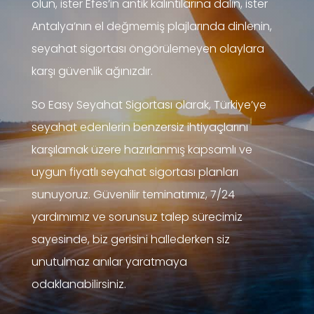
olun, ister Efes’in antik kalıntılarına dalın, ister
Antalya’nın el değmemiş plajlarında dinlenin,
seyahat sigortası öngörülemeyen olaylara
karşı güvenlik ağınızdır.
So Easy Seyahat Sigortası olarak, Türkiye’ye
seyahat edenlerin benzersiz ihtiyaçlarını
karşılamak üzere hazırlanmış kapsamlı ve
uygun fiyatlı seyahat sigortası planları
sunuyoruz. Güvenilir teminatımız, 7/24
yardımımız ve sorunsuz talep sürecimiz
sayesinde, biz gerisini hallederken siz
unutulmaz anılar yaratmaya
odaklanabilirsiniz.