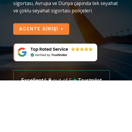
sigortası, Avrupa ve Dünya çapında tek seyahat
ve çoklu seyahat sigortası poliçeleri.
ACENTE GİRİŞİ
Excellent
4.8
out of 5
Trustpilot
COPYRIGHT © 2026 SO EASY TRAVEL
INSURANCE.
GIZLILIK POLITIKASI
I
HÜKÜM VE