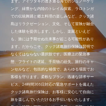
ます。アイツタキの透き通る海でのシュノーケリ
ング、緑豊かな内陸のトレイル探索、ラロトンガ
での伝統舞踊と郷土料理の楽しみなど、クック諸
島はリラクゼーション、文化、そして冒険が融合
した体験を提供します。しかし、楽園といえど
も、旅には予期せぬ出来事が起こる可能性があり
ます。だからこそ、クック諸島旅行保険は賢明で
なくてはならない選択肢です。医療上の緊急事
態、フライトの遅延、手荷物の紛失、旅行のキャ
ンセルなど、包括的な補償で、あらゆる場面でお
客様を守ります。柔軟なプラン、迅速な請求サー
ビス、24時間365日対応の緊急サポートを備えた
クック諸島旅行保険は、お客様に安心して自由に
旅を楽しんでいただけるお手伝いをいたします。